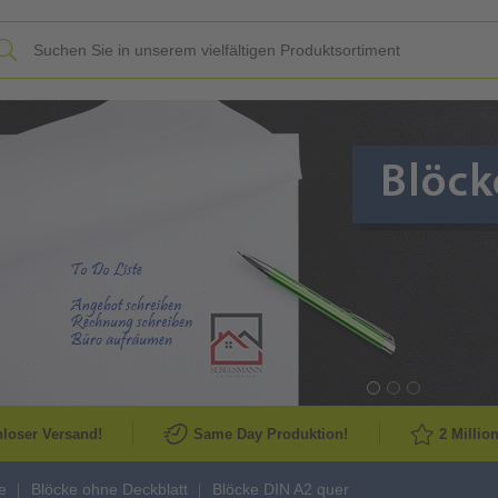
Slide
loser Versand!
Same Day Produktion!
2 Millio
e
Blöcke ohne Deckblatt
Blöcke DIN A2 quer