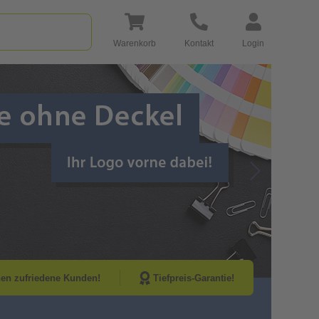
Warenkorb
Kontakt
Login
Go to Next Sli
nen zufriedene Kunden!
Tiefpreis-Garantie!