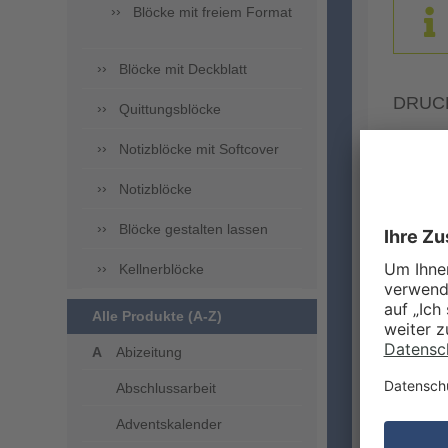
Blöcke mit freiem Format
Blöcke mit Deckblatt
DRUC
Quittungsblöcke
Notizblöcke mit Softcover
Notizblöcke
Blöcke gestalten lassen
Kellnerblöcke
Alle Produkte (A-Z)
ZUSA
Abizeitung
Abschlussarbeit
Adventskalender