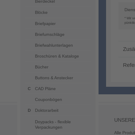
Bierdeckel
Diens
Blöcke
* Wir 
pünktl
Briefpapier
Briefumschläge
Briefwahlunterlagen
Zusä
Broschüren & Kataloge
Refe
Bücher
Buttons & Anstecker
CAD Pläne
Couponbögen
Doktorarbeit
UNSERE
Doypacks - flexible
Verpackungen
Alle Produ