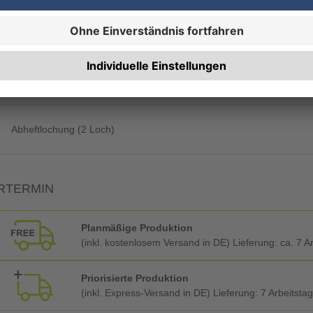
Rechnung zusätzlich per Post
RBEITUNG & VEREDELUNG
Abheftlochung (2 Loch)
RTERMIN
Planmäßige Produktion
(inkl. kostenlosem Versand in DE) Lieferung:
ca. 7 A
Priorisierte Produktion
(inkl. Express-Versand in DE) Lieferung:
7 Arbeitsta