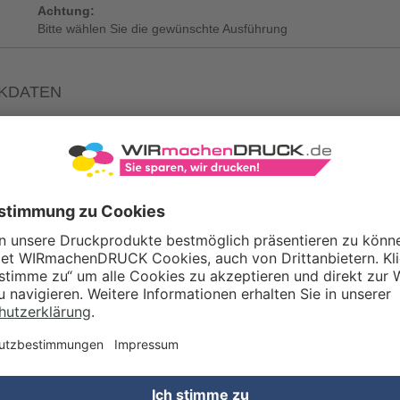
Achtung:
Bitte wählen Sie die gewünschte Ausführung
KDATEN
Eigene Druckdaten
Laden Sie im Warenkorb oder nach Abschluss der Bestellung Ihre eig
Gestaltungsservice
Unser Kreativteam gestaltet Druckdaten, Logos etc. nach Ihren Wünsc
TZOPTIONEN
Qualitätskontrolle (von Experten empf.)