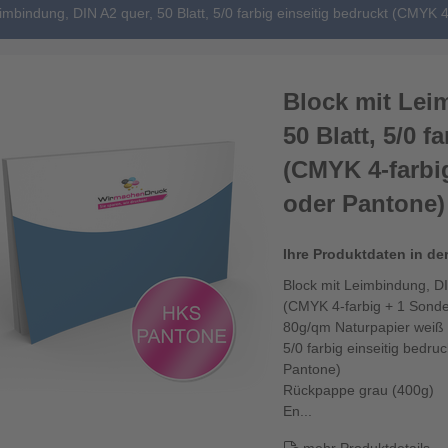
imbindung, DIN A2 quer, 50 Blatt, 5/0 farbig einseitig bedruckt (CMYK
Block mit Lei
50 Blatt, 5/0 f
(CMYK 4-farbi
oder Pantone)
Ihre Produktdaten in de
Block mit Leimbindung, DIN
(CMYK 4-farbig + 1 Sond
80g/qm Naturpapier weiß 
5/0 farbig einseitig bedr
Pantone)
Rückpappe grau (400g)
En...