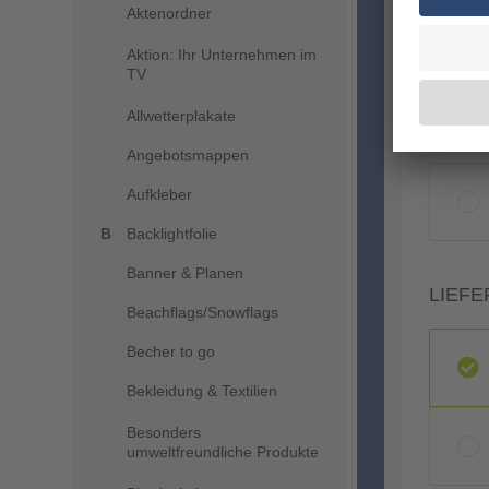
Aktenordner
Aktion: Ihr Unternehmen im
TV
Allwetterplakate
VERA
Angebotsmappen
Aufkleber
Backlightfolie
Banner & Planen
LIEFE
Beachflags/Snowflags
Becher to go
Bekleidung & Textilien
Besonders
umweltfreundliche Produkte