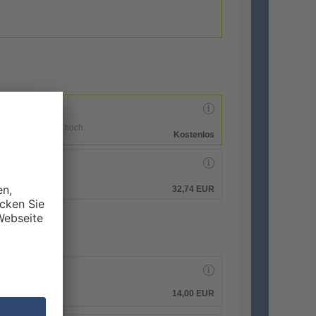
enen Druckdaten hoch.
Kostenlos
hen.
32,74 EUR
14,00 EUR