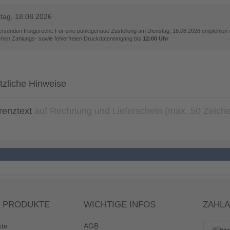
tag, 18.08.2026
versenden fristgerecht. Für eine punktgenaue Zustellung am
Dienstag, 18.08.2026
empfehlen w
ichen Zahlungs- sowie fehlerfreien Druckdateneingang bis
12:00 Uhr
.
tzliche Hinweise
renztext
auf Rechnung und Lieferschein (max. 50 Zeich
 PRODUKTE
WICHTIGE INFOS
ZAHL
kte
AGB