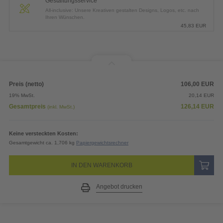
Gestaltungsservice
All-inclusive: Unsere Kreativen gestalten Designs, Logos, etc. nach
Ihren Wünschen.
45,83
EUR
Preis (netto)
106,00
EUR
19% MwSt.
20,14
EUR
Gesamtpreis
126,14
EUR
(inkl. MwSt.)
Keine versteckten Kosten:
Gesamtgewicht ca. 1,706 kg
Papiergewichtsrechner
IN DEN WARENKORB
Angebot drucken