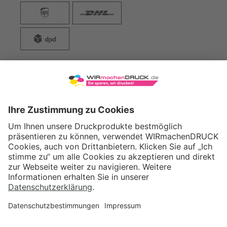
WIRmachenDRUCK GmbH
Illerstraße 15
71522 Backnang
Tel.: +49 (0) 711 995 982 - 20
Fax: +49 (0) 711 995 982 - 21
SOCIAL MEDIA
ZERTIFIZIERUNGEN