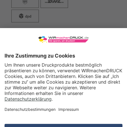
WIRmachenDRUCK GmbH
Illerstraße 15
71522 Backnang
Tel.: +49 (0) 711 995 982 - 20
Fax: +49 (0) 711 995 982 - 21
SOCIAL MEDIA
ZERTIFIZIERUNGEN
Preis (netto)
9,89
EUR