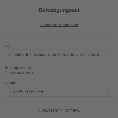
Befestigungsset
Produktdetails einblenden
Typ:
Innenbereich: Befestigungsset für Tragkraft bis zu 3 kg, selbstklebend nach DIN EN 1036 (Set bestehend aus 1x Spiegelblech mit Öse, 7x7 cm, sowie Gummi-Abstandshalter und Dübel mit Haken)
Auflage wählen
Individualauflage
Auflage:
1 Set ( (9,89 Euro netto)
ZUSATZOPTIONEN