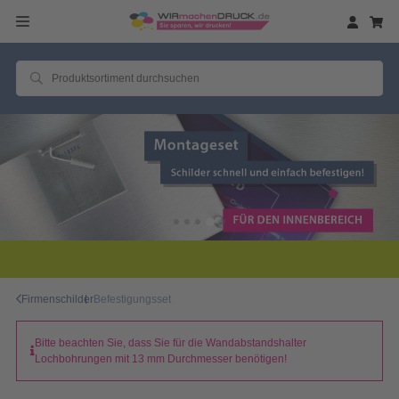
2 Millionen zufriedene
Firmenschilder
Befestigungsset
Bitte beachten Sie, dass Sie für die Wandabstandshalter
Lochbohrungen mit 13 mm Durchmesser benötigen!