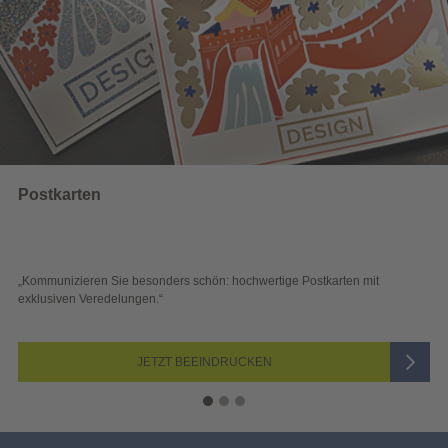
Wahlwerbun
e besonders schön: hochwertige Postkarten mit
„Sichtbar und wirk
lungen.“
Blick überzeugen.“
JETZT BEEINDRUCKEN