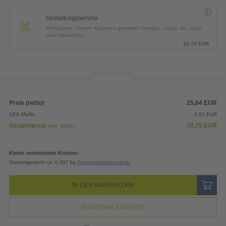
Gestaltungsservice
All-inclusive: Unsere Kreativen gestalten Designs, Logos, etc. nach
Ihren Wünschen.
32,74
EUR
Preis (netto)
25,84
EUR
19% MwSt.
4,91
EUR
Gesamtpreis
30,75
EUR
(inkl. MwSt.)
Keine versteckten Kosten:
Gesamtgewicht ca. 0,097 kg
Papiergewichtsrechner
IN DEN WARENKORB
INDIVIDUALANGEBOT