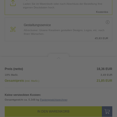
Laden Sie im Warenkorb oder nach Abschluss der Bestellung Ihre
eigenen Druckdaten hoch.
Kostenlos
Gestaltungsservice
All-inclusive: Unsere Kreativen gestalten Designs, Logos, etc. nach
Ihren Wünschen.
45,83
EUR
Preis (netto)
18,36
EUR
19% MwSt.
3,49
EUR
Gesamtpreis
21,85
EUR
(inkl. MwSt.)
Keine versteckten Kosten:
Gesamtgewicht ca. 0,348 kg
Papiergewichtsrechner
IN DEN WARENKORB