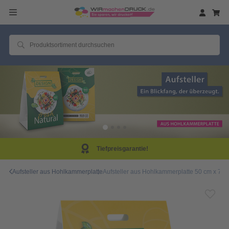
!
Same Day Produkt
Aufsteller aus Hohlkammerplatte
Aufsteller aus Hohlkammerplatte 50 cm x 70 c