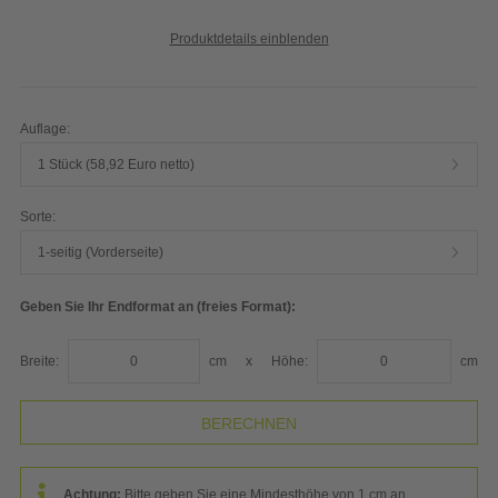
Produktdetails einblenden
Auflage:
1 Stück (58,92 Euro netto)
Sorte:
1-seitig (Vorderseite)
Geben Sie Ihr Endformat an (freies Format):
Breite:
cm
x
Höhe:
cm
Achtung:
Bitte geben Sie eine Mindesthöhe von 1 cm an