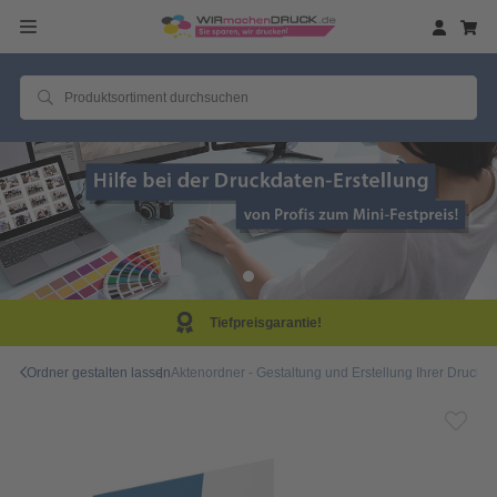
arantie!
Same Day P
Ordner gestalten lassen
Aktenordner - Gestaltung und Erstellung Ihrer Druckv