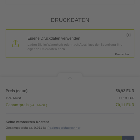
DRUCKDATEN
Eigene Druckdaten verwenden
Laden Sie im Warenkorb oder nach Abschluss der Bestellung Ihre
eigenen Druckdaten hoch.
Kostenlos
Preis (netto)
58,92
EUR
19% MwSt.
11,19
EUR
Gesamtpreis
70,11
EUR
(inkl. MwSt.)
Keine versteckten Kosten:
Gesamtgewicht ca. 0,011 kg
Papiergewichtsrechner