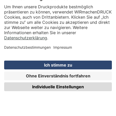
VERSAND
WIRmachenDRUCK GmbH
Illerstraße 15
71522 Backnang
Tel.: +49 (0) 711 995 982 - 20