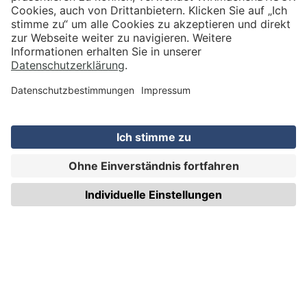
VERSAND
WIRmachenDRUCK GmbH
Illerstraße 15
71522 Backnang
Tel.: +49 (0) 711 995 982 - 20
Fax: +49 (0) 711 995 982 - 21